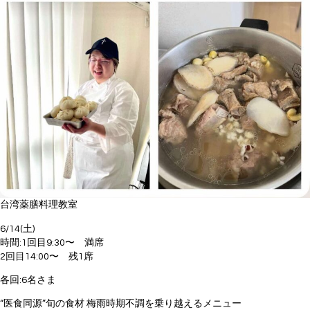
台湾薬膳料理教室
6/14(土)
時間:1回目9:30〜 満席
2回目14:00〜 残1席
各回:6名さま
“医食同源”旬の食材 梅雨時期不調を乗り越えるメニュー