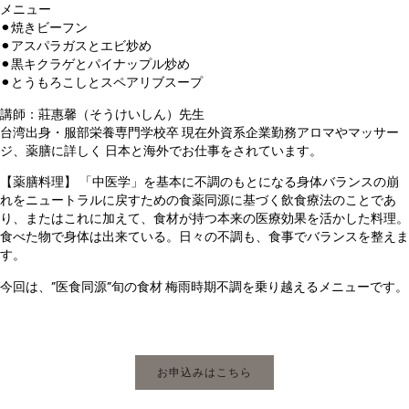
メニュー
⚫︎
焼きビーフン
⚫︎
アスパラガスとエビ炒め
⚫︎
黒キクラゲとパイナップル炒め
⚫︎
とうもろこしとスペアリブスープ
講師：
莊惠馨
（そうけいしん）先生
台湾出身・服部栄養専門学校卒 現在外資系企業勤務アロマやマッサー
ジ、薬膳に詳しく 日本と海外でお仕事をされています。
【薬膳料理】 「中医学」を基本に不調のもとになる身体バランスの崩
れをニュートラルに戻すための食薬同源に基づく飲食療法のことであ
り、またはこれに加えて、食材が持つ本来の医療効果を活かした料理。
食べた物で身体は出来ている。日々の不調も、食事でバランスを整えま
す。
今回は、”医食同源”旬の食材 梅雨時期不調を乗り越えるメニューです。
お申込みはこちら