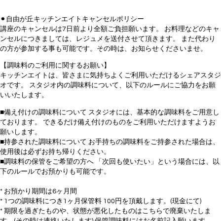
⚫︎自由が丘キッチンエイトキャンセルポリシー
講座のキャンセルは7日前より全額ご負担願います。 お料理などのキャ
ンセルにつきましては、レジュメを送付させて頂きます。 また代わり
の方が参加する事も可能です。その時は、お知らせくださいませ。
【調味料のご利用に関するお願い】
キッチンエイトは、皆さまに気持ちよくご利用いただけるシェアスタジ
オです。 スタジオ内の調味料について、以下のルールにご協力をお願
いいたします。
■備え付けの調味料について スタジオには、基本的な調味料をご用意し
ております。 できるだけ備え付けのものをご利用いただけますようお
願いします。
■持参された調味料について お手持ちの調味料をご持参された場合は、
使用後は必ずお持ち帰りください。
■調味料の保管をご希望の方へ 「次回も使いたい」という場合には、以
下のルールでお預かりも可能です。
* お預かり期間は6ヶ月間
* 1つの調味料につき1ヶ月保管料 100円を頂戴します。(現金にて)
* 期限を過ぎたものや、状態が悪化したものはこちらで廃棄いたしま
す。(その時は連絡いたします) 保管調味料にはお名前記入願います。